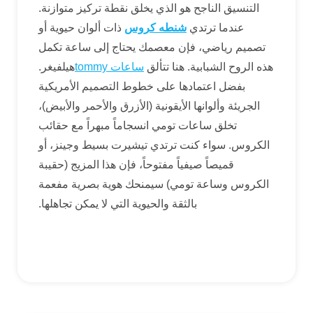
التنسيق الناجح هو الذي يخلق نقطة تركيز متوازنة.
عندما ترتدي
شنطه كروس
ذات ألوان حيوية أو
تصميم رياضي، فإن معصمك يحتاج إلى ساعة تكمل
هذه الروح الشبابية. هنا تتألق
ساعات tommy
هيلفيغر.
بفضل اعتمادها على خطوط التصميم الأمريكية
الجريئة وألوانها الأيقونية (الأزرق والأحمر والأبيض)،
تخلق ساعات تومي انسجاماً مبهراً مع حقائب
الكروس. سواء كنت ترتدي تيشيرت بسيط وجينز، أو
قميصاً صيفياً مفتوحاً، فإن هذا المزيج (حقيبة
الكروس وساعة تومي) سيمنحك هوية بصرية مفعمة
بالثقة والحيوية التي لا يمكن تجاهلها.