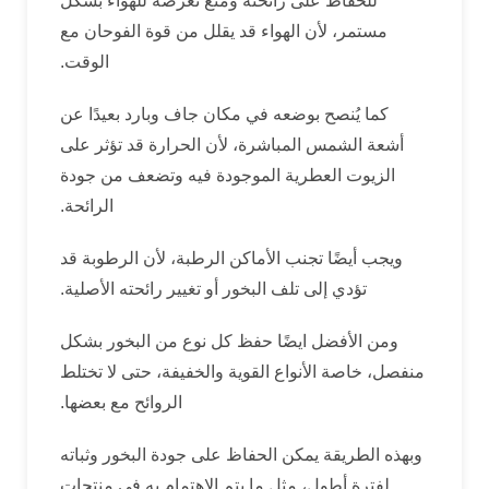
للحفاظ على رائحته ومنع تعرضه للهواء بشكل
مستمر، لأن الهواء قد يقلل من قوة الفوحان مع
الوقت.
كما يُنصح بوضعه في مكان جاف وبارد بعيدًا عن
أشعة الشمس المباشرة، لأن الحرارة قد تؤثر على
الزيوت العطرية الموجودة فيه وتضعف من جودة
الرائحة.
ويجب أيضًا تجنب الأماكن الرطبة، لأن الرطوبة قد
تؤدي إلى تلف البخور أو تغيير رائحته الأصلية.
ومن الأفضل ايضًا حفظ كل نوع من البخور بشكل
منفصل، خاصة الأنواع القوية والخفيفة، حتى لا تختلط
الروائح مع بعضها.
وبهذه الطريقة يمكن الحفاظ على جودة البخور وثباته
لفترة أطول، مثل ما يتم الاهتمام به في منتجات