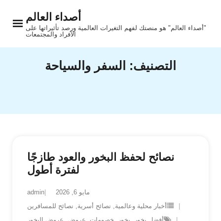
Ski
أصداء العالم
t
"أصداء العالم" هو منصتك لفهم التغيرات العالمية ورصد تأثيراتها على
conten
الأفراد والمجتمعات
التصنيف:
السفر والسياحة
نصائح لحفظ البخور والعود طازجًا
لفترة أطول
مايو 6, 2026
admin
أخبار محلية وعالمية
,
نصائح أسرية
,
نصائح للمسافرين
أفضل بخور
,
بخور
,
خصومات
,
عروض
,
عروض البخور