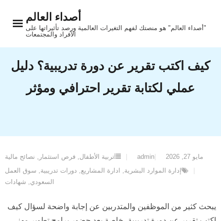
Ski
أصداء العالم
t
"أصداء العالم" هو منصتك لفهم التغيرات العالمية ورصد تأثيراتها على
conten
الأفراد والمجتمعات
كيف اكتب تقرير عن دورة تدريبية؟ دليل
عملي لكتابة تقرير احترافي ومؤثر
مايو 27, 2026
admin
تربية الأطفال
,
فرص استثمار
,
نصائح مالية
إدارة الموارد البشرية
,
ادارة المشاريع
,
دورات تدريبية
,
سوق العمل
السعودي
,
شهادات
يبحث كثير من الموظفين والمتدربين عن إجابة واضحة لسؤال كيف
اكتب تقرير عن دورة تدريبية، خاصة بعد حضور برامج تطوير مهني